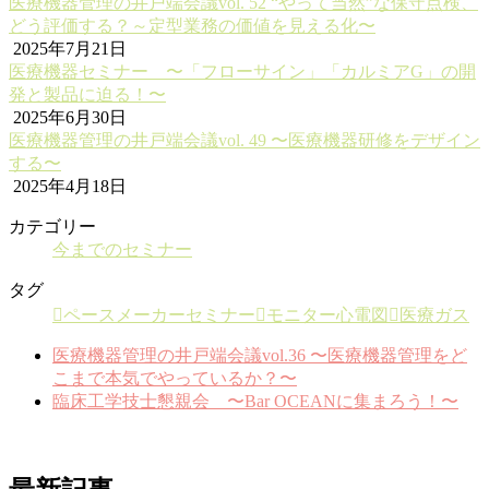
医療機器管理の井戸端会議vol. 52 “やって当然”な保守点検、
どう評価する？～定型業務の価値を見える化〜
2025年7月21日
医療機器セミナー 〜「フローサイン」「カルミアG」の開
発と製品に迫る！〜
2025年6月30日
医療機器管理の井戸端会議vol. 49 〜医療機器研修をデザイン
する〜
2025年4月18日
カテゴリー
今までのセミナー
タグ
ペースメーカーセミナー
モニター心電図
医療ガス
医療機器管理の井戸端会議vol.36 〜医療機器管理をど
こまで本気でやっているか？〜
臨床工学技士懇親会 〜Bar OCEANに集まろう！〜