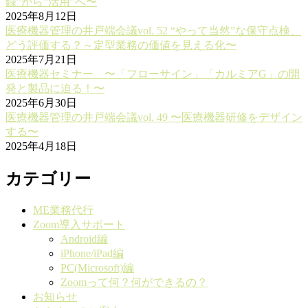
録”から”活用”へ〜
2025年8月12日
医療機器管理の井戸端会議vol. 52 “やって当然”な保守点検、
どう評価する？～定型業務の価値を見える化〜
2025年7月21日
医療機器セミナー 〜「フローサイン」「カルミアG」の開
発と製品に迫る！〜
2025年6月30日
医療機器管理の井戸端会議vol. 49 〜医療機器研修をデザイン
する〜
2025年4月18日
カテゴリー
ME業務代行
Zoom導入サポート
Android編
iPhone/iPad編
PC(Microsoft)編
Zoomって何？何ができるの？
お知らせ