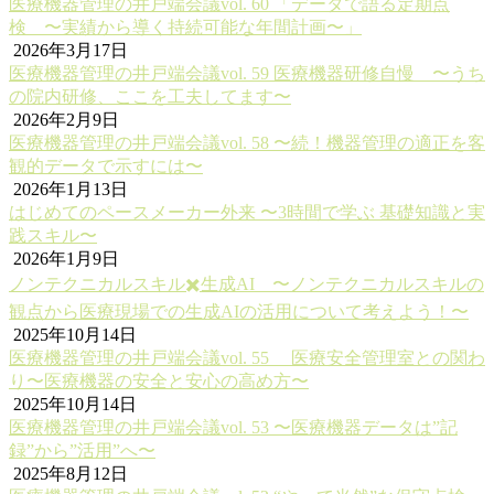
医療機器管理の井戸端会議vol. 60 「データで語る定期点
検 〜実績から導く持続可能な年間計画〜」
2026年3月17日
医療機器管理の井戸端会議vol. 59 医療機器研修自慢 〜うち
の院内研修、ここを工夫してます〜
2026年2月9日
医療機器管理の井戸端会議vol. 58 〜続！機器管理の適正を客
観的データで示すには〜
2026年1月13日
はじめてのペースメーカー外来 〜3時間で学ぶ 基礎知識と実
践スキル〜
2026年1月9日
ノンテクニカルスキル✖️生成AI 〜ノンテクニカルスキルの
観点から医療現場での生成AIの活用について考えよう！〜
2025年10月14日
医療機器管理の井戸端会議vol. 55 医療安全管理室との関わ
り〜医療機器の安全と安心の高め方〜
2025年10月14日
医療機器管理の井戸端会議vol. 53 〜医療機器データは”記
録”から”活用”へ〜
2025年8月12日