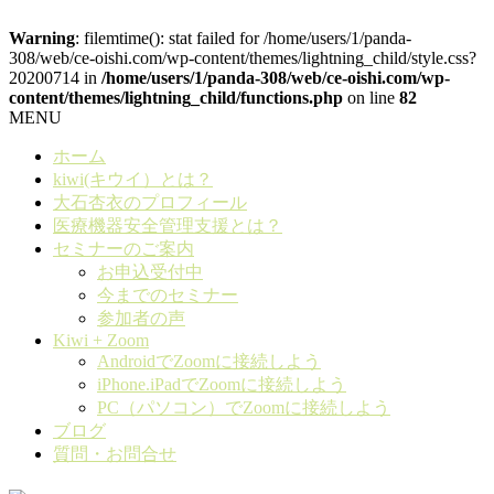
Warning
: filemtime(): stat failed for /home/users/1/panda-
308/web/ce-oishi.com/wp-content/themes/lightning_child/style.css?
20200714 in
/home/users/1/panda-308/web/ce-oishi.com/wp-
content/themes/lightning_child/functions.php
on line
82
MENU
ホーム
kiwi(キウイ）とは？
大石杏衣のプロフィール
医療機器安全管理支援とは？
セミナーのご案内
お申込受付中
今までのセミナー
参加者の声
Kiwi + Zoom
AndroidでZoomに接続しよう
iPhone.iPadでZoomに接続しよう
PC（パソコン）でZoomに接続しよう
ブログ
質問・お問合せ