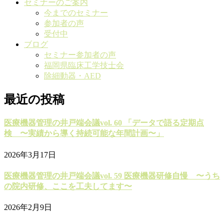
セミナーのご案内
今までのセミナー
参加者の声
受付中
ブログ
セミナー参加者の声
福岡県臨床工学技士会
除細動器・AED
最近の投稿
医療機器管理の井戸端会議vol. 60 「データで語る定期点
検 〜実績から導く持続可能な年間計画〜」
2026年3月17日
医療機器管理の井戸端会議vol. 59 医療機器研修自慢 〜うち
の院内研修、ここを工夫してます〜
2026年2月9日